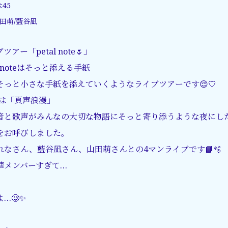
:45
山田萌/藍谷凪
ー「petal note🌷」
、noteはそっと添える手紙
そっと小さな手紙を添えていくようなライブツアーです😌🤍
トルは「頁声浪漫」
音と歌声がみんなの大切な物語にそっと寄り添うような夜にし
をお呼びしました。
なさん、藍谷凪さん、山田萌さんとの4マンライブです📘🫧
華メンバーすぎて…
…🥲✨
。