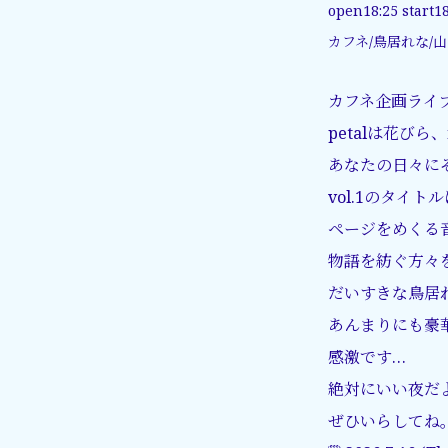
open18:25 start18
カフネ/鳥居れな/
カフネ企画ライブツア
petalは花びら
あなたの日々に
vol.1のタイ
ページをめくる
物語を紡ぐ方々
だいすきな鳥居れ
あんまりにも豪
感激です…
絶対にいい夜だよ
ぜひいらしてね