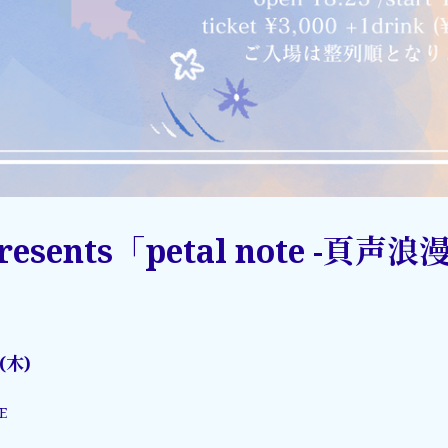
esents「petal note -頁声浪
6(木)
E