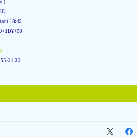
u.)
BE
tart 18:45
00+1D¥700
ら
0:55-21:30